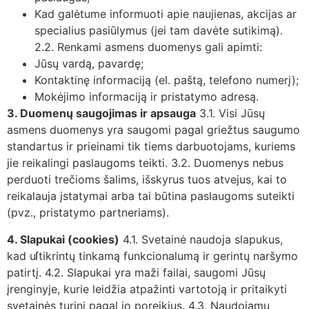
Kad galėtume informuoti apie naujienas, akcijas ar
specialius pasiūlymus (jei tam davėte sutikimą).
2.2. Renkami asmens duomenys gali apimti:
Jūsų vardą, pavardę;
Kontaktinę informaciją (el. paštą, telefono numerį);
Mokėjimo informaciją ir pristatymo adresą.
3. Duomenų saugojimas ir apsauga
3.1. Visi Jūsų
asmens duomenys yra saugomi pagal griežtus saugumo
standartus ir prieinami tik tiems darbuotojams, kuriems
jie reikalingi paslaugoms teikti. 3.2. Duomenys nebus
perduoti trečioms šalims, išskyrus tuos atvejus, kai to
reikalauja įstatymai arba tai būtina paslaugoms suteikti
(pvz., pristatymo partneriams).
4. Slapukai (cookies)
4.1. Svetainė naudoja slapukus,
kad uſtikrintų tinkamą funkcionalumą ir gerintų naršymo
patirtį. 4.2. Slapukai yra maži failai, saugomi Jūsų
įrenginyje, kurie leidžia atpažinti vartotoją ir pritaikyti
svetainės turinį pagal jo poreikius. 4.3. Naudojamų