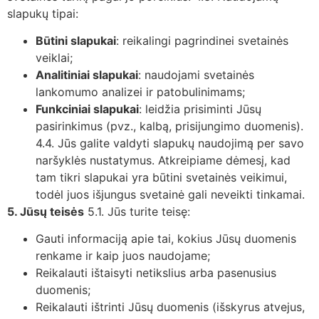
slapukų tipai:
Būtini slapukai
: reikalingi pagrindinei svetainės
veiklai;
Analitiniai slapukai
: naudojami svetainės
lankomumo analizei ir patobulinimams;
Funkciniai slapukai
: leidžia prisiminti Jūsų
pasirinkimus (pvz., kalbą, prisijungimo duomenis).
4.4. Jūs galite valdyti slapukų naudojimą per savo
naršyklės nustatymus. Atkreipiame dėmesį, kad
tam tikri slapukai yra būtini svetainės veikimui,
todėl juos išjungus svetainė gali neveikti tinkamai.
5. Jūsų teisės
5.1. Jūs turite teisę:
Gauti informaciją apie tai, kokius Jūsų duomenis
renkame ir kaip juos naudojame;
Reikalauti ištaisyti netikslius arba pasenusius
duomenis;
Reikalauti ištrinti Jūsų duomenis (išskyrus atvejus,