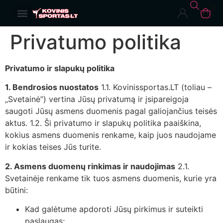
0
Kovinis sportas
Asmeninės treniruotės
Privatumo politika
Privatumo ir slapukų politika
1. Bendrosios nuostatos
1.1. Kovinissportas.LT (toliau –
„Svetainė”) vertina Jūsų privatumą ir įsipareigoja
saugoti Jūsų asmens duomenis pagal galiojančius teisės
aktus. 1.2. Ši privatumo ir slapukų politika paaiškina,
kokius asmens duomenis renkame, kaip juos naudojame
ir kokias teises Jūs turite.
2. Asmens duomenų rinkimas ir naudojimas
2.1.
Svetainėje renkame tik tuos asmens duomenis, kurie yra
būtini:
Kad galėtume apdoroti Jūsų pirkimus ir suteikti
paslaugas;