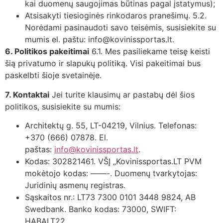
kai duomenų saugojimas būtinas pagal įstatymus);
Atsisakyti tiesioginės rinkodaros pranešimų. 5.2.
Norėdami pasinaudoti savo teisėmis, susisiekite su
mumis el. paštu:
info@kovinissportas.lt
.
6. Politikos pakeitimai
6.1. Mes pasiliekame teisę keisti
šią privatumo ir slapukų politiką. Visi pakeitimai bus
paskelbti šioje svetainėje.
7. Kontaktai
Jei turite klausimų ar pastabų dėl šios
politikos, susisiekite su mumis:
Architektų g. 55, LT-04219, Vilnius. Telefonas:
+370 (666) 07878. El.
paštas:
info@kovinissportas.lt
.
Kodas: 302821461. VŠĮ „Kovinissportas.LT PVM
mokėtojo kodas: ——-. Duomenų tvarkytojas:
Juridinių asmenų registras.
Sąskaitos nr.: LT73 7300 0101 3448 9824, AB
Swedbank. Banko kodas: 73000, SWIFT:
HABALT22.